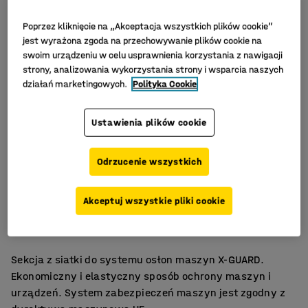
Poprzez kliknięcie na „Akceptacja wszystkich plików cookie”
jest wyrażona zgoda na przechowywanie plików cookie na
swoim urządzeniu w celu usprawnienia korzystania z nawigacji
strony, analizowania wykorzystania strony i wsparcia naszych
działań marketingowych.
Polityka Cookie
Ustawienia plików cookie
Odrzucenie wszystkich
Prosty montaż
Akceptuj wszystkie pliki cookie
Elastyczny system ochrony maszyn
Kilka szerokości
Sekcja z siatki do systemu osłon maszyn X-GUARD.
Ekonomiczny i elastyczny sposób ochrony maszyn i
urządzeń. System zabezpieczeń maszyn jest zgodny z