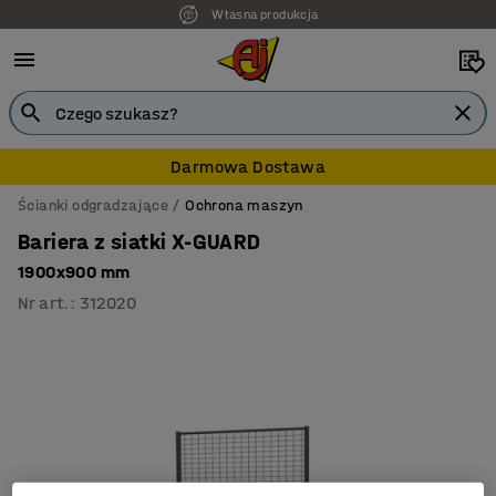
Własna produkcja
Darmowa Dostawa
Ścianki odgradzające
Ochrona maszyn
Bariera z siatki X-GUARD
1900x900 mm
Nr art.
:
312020