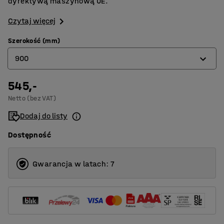
dyrektywą maszynową UE.
Czytaj więcej
Szerokość (mm)
900
545,-
250
Netto (bez VAT)
400
Dodaj do listy
500
Dostępność
600
700
Gwarancja w latach: 7
800
900
1000