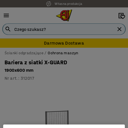
Własna produkcja
Darmowa Dostawa
Ścianki odgradzające
Ochrona maszyn
Bariera z siatki X-GUARD
1900x600 mm
Nr art.
:
312017