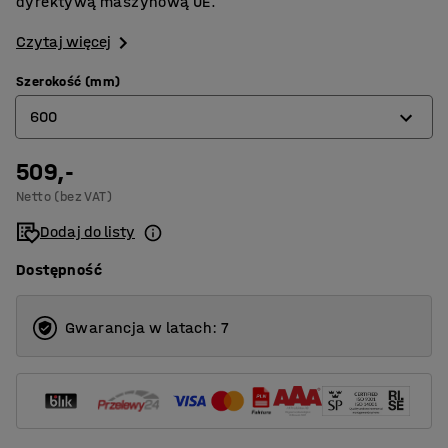
dyrektywą maszynową UE.
Czytaj więcej
Szerokość (mm)
600
509,-
250
Netto (bez VAT)
400
Dodaj do listy
500
Dostępność
600
700
Gwarancja w latach: 7
800
900
1000