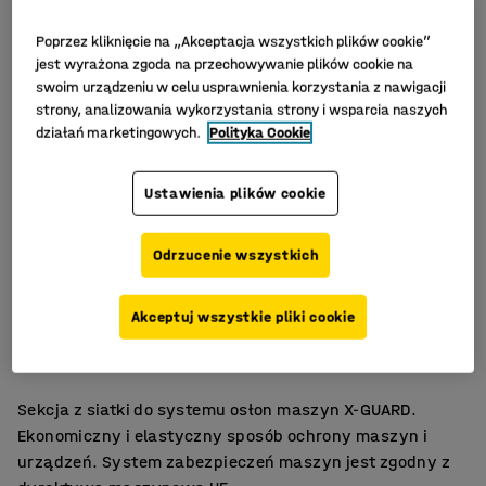
Poprzez kliknięcie na „Akceptacja wszystkich plików cookie”
jest wyrażona zgoda na przechowywanie plików cookie na
swoim urządzeniu w celu usprawnienia korzystania z nawigacji
strony, analizowania wykorzystania strony i wsparcia naszych
działań marketingowych.
Polityka Cookie
Ustawienia plików cookie
Odrzucenie wszystkich
Prosty montaż
Akceptuj wszystkie pliki cookie
Elastyczny system ochrony maszyn
Kilka szerokości
Sekcja z siatki do systemu osłon maszyn X-GUARD.
Ekonomiczny i elastyczny sposób ochrony maszyn i
urządzeń. System zabezpieczeń maszyn jest zgodny z