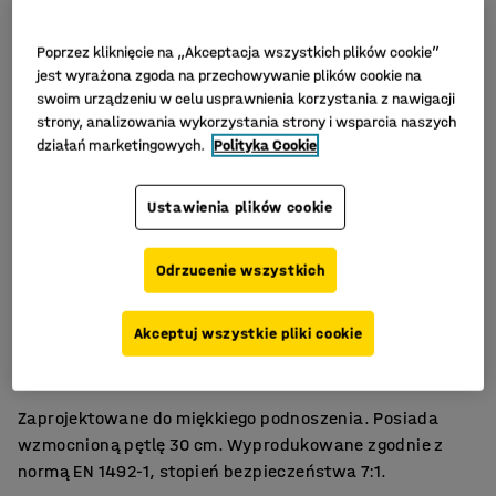
Poprzez kliknięcie na „Akceptacja wszystkich plików cookie”
jest wyrażona zgoda na przechowywanie plików cookie na
swoim urządzeniu w celu usprawnienia korzystania z nawigacji
strony, analizowania wykorzystania strony i wsparcia naszych
działań marketingowych.
Polityka Cookie
Ustawienia plików cookie
Odrzucenie wszystkich
Lekkie
Akceptuj wszystkie pliki cookie
Wzmocnione pętle dł. 30 cm
Stopień bezpieczeństwa 7:1
Zaprojektowane do miękkiego podnoszenia. Posiada
wzmocnioną pętlę 30 cm. Wyprodukowane zgodnie z
normą EN 1492-1, stopień bezpieczeństwa 7:1.