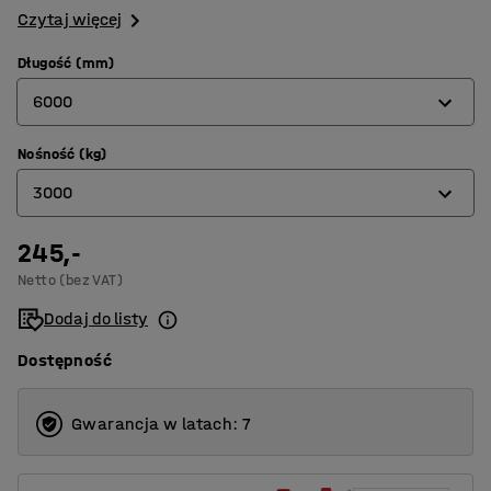
Czytaj więcej
Długość (mm)
6000
Nośność (kg)
2000
3000
4000
6000
245,-
1000
Netto (bez VAT)
3000
Dodaj do listy
Dostępność
Gwarancja w latach: 7