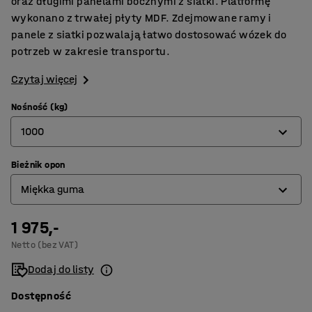
oraz długimi panelami bocznymi z siatki. Platformę
wykonano z trwałej płyty MDF. Zdejmowane ramy i
panele z siatki pozwalają łatwo dostosować wózek do
potrzeb w zakresie transportu.
Czytaj więcej
Nośność (kg)
1000
Bieżnik opon
500
Miękka guma
1000
1 975,-
Miękka guma
Netto (bez VAT)
Pełna guma
Dodaj do listy
Dostępność