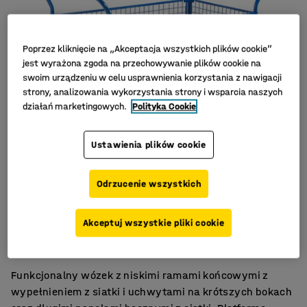
Poprzez kliknięcie na „Akceptacja wszystkich plików cookie”
jest wyrażona zgoda na przechowywanie plików cookie na
swoim urządzeniu w celu usprawnienia korzystania z nawigacji
strony, analizowania wykorzystania strony i wsparcia naszych
działań marketingowych.
Polityka Cookie
Ustawienia plików cookie
Odrzucenie wszystkich
Platforma MDF
Akceptuj wszystkie pliki cookie
Koła z pełnej gumy
Zdejmowane panele z siatki
Funkcjonalny wózek z niskimi ramami końcowymi z
wypełnieniem z siatki i uchwytami na krótszych bokach