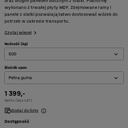
oraz długim panelem bocznym z siatki. Platformę
wykonano z trwałej płyty MDF. Zdejmowane ramy i
panele z siatki pozwalają łatwo dostosować wózek do
potrzeb w zakresie transportu.
Czytaj więcej
Nośność (kg)
500
Bieżnik opon
500
Pełna guma
1000
1 399,-
Miękka guma
Netto (bez VAT)
Pełna guma
Dodaj do listy
Dostępność