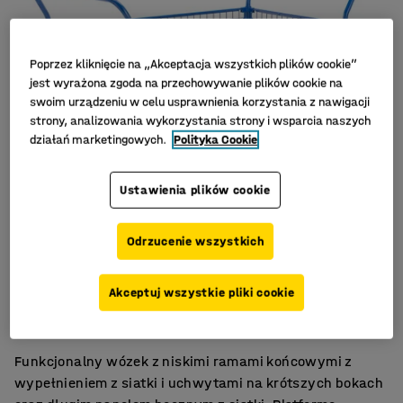
Poprzez kliknięcie na „Akceptacja wszystkich plików cookie”
jest wyrażona zgoda na przechowywanie plików cookie na
swoim urządzeniu w celu usprawnienia korzystania z nawigacji
strony, analizowania wykorzystania strony i wsparcia naszych
działań marketingowych.
Polityka Cookie
Ustawienia plików cookie
Odrzucenie wszystkich
Platforma MDF
Akceptuj wszystkie pliki cookie
Koła z pełnej gumy
Zdejmowane panele z siatki
Funkcjonalny wózek z niskimi ramami końcowymi z
wypełnieniem z siatki i uchwytami na krótszych bokach