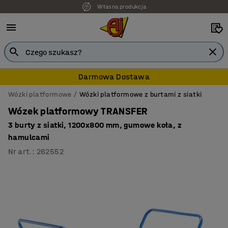
Własna produkcja
7 lat gwarancji
Darmowa Dostawa
Wózki platformowe
Wózki platformowe z burtami z siatki
Wózek platformowy TRANSFER
3 burty z siatki, 1200x800 mm, gumowe koła, z
hamulcami
Nr art.
:
262552