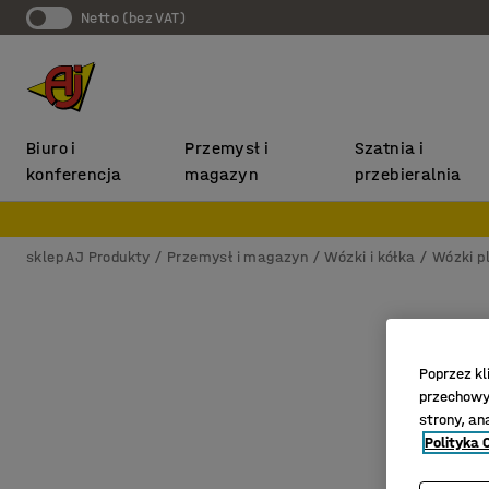
Netto (bez VAT)
Biuro i
Przemysł i
Szatnia i
konferencja
magazyn
przebieralnia
sklep AJ Produkty
Przemysł i magazyn
Wózki i kółka
Wózki p
Poprzez kl
przechowyw
strony, an
Polityka 