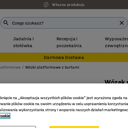
Własna produkcja
Jadalnia i
Recepcja i
Wyposażen
stołówka
poczekalnia
zewnętrzn
Darmowa Dostawa
latformowe
Wózki platformowe z burtami
Wózek 
Wysokie
iknięcie na „Akceptacja wszystkich plików cookie” jest wyrażona zgoda na
elastycz
anie plików cookie na swoim urządzeniu w celu usprawnienia korzystania
Nr art.
:
26
alizowania wykorzystania strony i wsparcia naszych działań marketingow
Cookie
Zdejmow
Trwała r