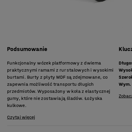
Podsumowanie
Kluc
Funkcjonalny wózek platformowy z dwiema
Długo
praktycznymi ramami z rur stalowych i wysokimi
Wyso
burtami. Burty z płyty MDF są zdejmowane, co
Szero
zapewnia możliwość transportu długich
Wym. 
przedmiotów. Wyposażony w koła z elastycznej
Zobac
gumy, które nie zostawiają śladów. Łożyska
kulkowe.
Czytaj więcej