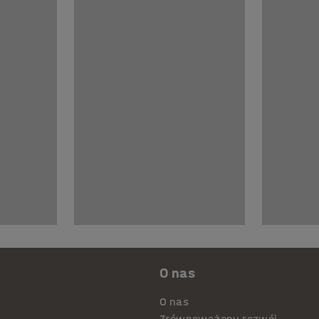
O nas
O nas
Zrównoważony rozwój