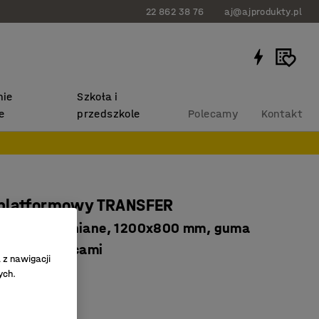
22 862 38 76
aj@ajprodukty.pl
ie
Szkoła i
e
przedszkole
Polecamy
Kontakt
platformowy TRANSFER
 burty drewniane, 1200x800 mm, guma
na, z hamulcami
 z nawigacji
2854
ych.
ane burty
ama stalowa