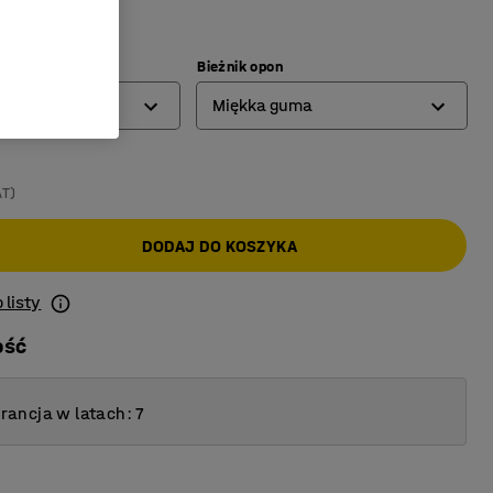
łnej gumy
)
Bieżnik opon
Miękka guma
Miękka guma
AT)
Pełna guma
DODAJ DO KOSZYKA
 listy
ość
ancja w latach: 7