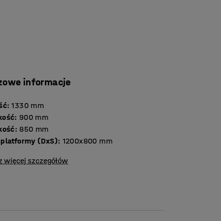
zowe informacje
ść
:
1330
mm
kość
:
900
mm
kość
:
850
mm
platformy (DxS)
:
1200x800
mm
z więcej szczegółów