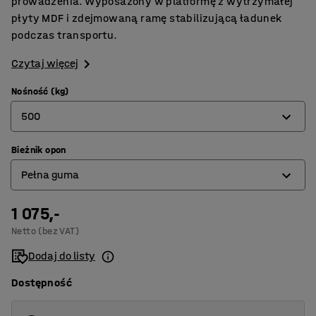
prowadzenia. Wyposażony w platformę z wytrzymałej
płyty MDF i zdejmowaną ramę stabilizującą ładunek
podczas transportu.
Czytaj więcej
Nośność (kg)
500
Bieżnik opon
500
Pełna guma
1000
1 075,-
Miękka guma
Netto (bez VAT)
Pełna guma
Dodaj do listy
Dostępność