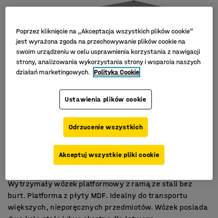
Poprzez kliknięcie na „Akceptacja wszystkich plików cookie”
jest wyrażona zgoda na przechowywanie plików cookie na
swoim urządzeniu w celu usprawnienia korzystania z nawigacji
strony, analizowania wykorzystania strony i wsparcia naszych
działań marketingowych.
Polityka Cookie
Ustawienia plików cookie
Odrzucenie wszystkich
Trwała rama stalowa
Koła z pełnej gumy
Akceptuj wszystkie pliki cookie
Platforma MDF
Wytrzymały wózek platformowy z ramą ze stali bez
burt. Platforma z płyty MDF. Idealny do transportu
większych, nieporęcznych przedmiotów. Wózek posiada