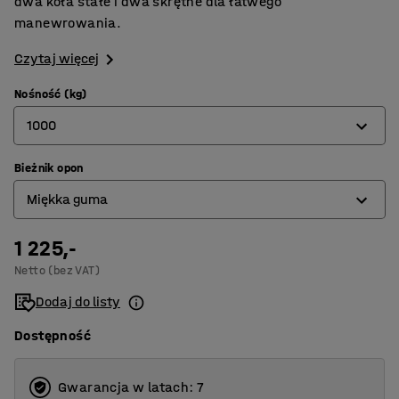
dwa koła stałe i dwa skrętne dla łatwego
manewrowania.
Czytaj więcej
Nośność (kg)
1000
Bieżnik opon
500
Miękka guma
1000
1 225,-
Miękka guma
Netto (bez VAT)
Pełna guma
Dodaj do listy
Dostępność
Gwarancja w latach: 7