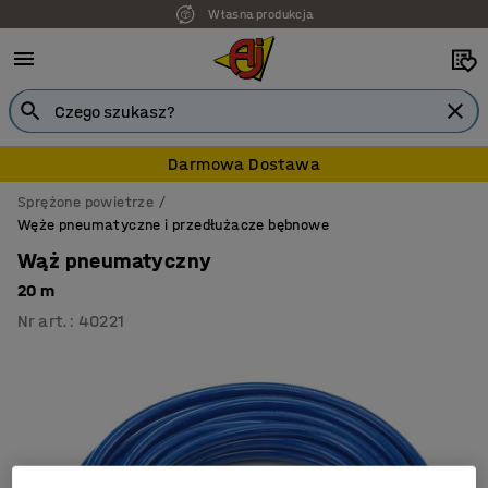
Własna produkcja
Darmowa Dostawa
Sprężone powietrze
Węże pneumatyczne i przedłużacze bębnowe
Wąż pneumatyczny
20 m
Nr art.
:
40221