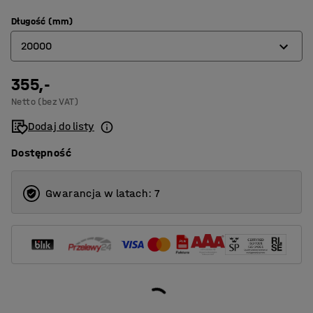
Długość (mm)
20000
355,-
10000
Netto (bez VAT)
20000
Dodaj do listy
Dostępność
Gwarancja w latach: 7