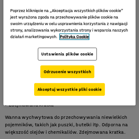
Poprzez kliknięcie na „Akceptacja wszystkich plików cookie”
jest wyrażona zgoda na przechowywanie plików cookie na
swoim urządzeniu w celu usprawnienia korzystania z nawigacji
strony, analizowania wykorzystania strony i wsparcia naszych
działań marketingowych.
Polityka Cookie
Ustawienia plików cookie
Odrzucenie wszystkich
Na niewielkie pojemniki
Akceptuj wszystkie pliki cookie
Trwały polietylen
Zdejmowana kratka
Wanna wychwytowa do przechowywania niewielkich
pojemników, takich jak puszki, butelki itp. Odporna na
większość olejów i chemikaliów. Zdejmowana kratka.