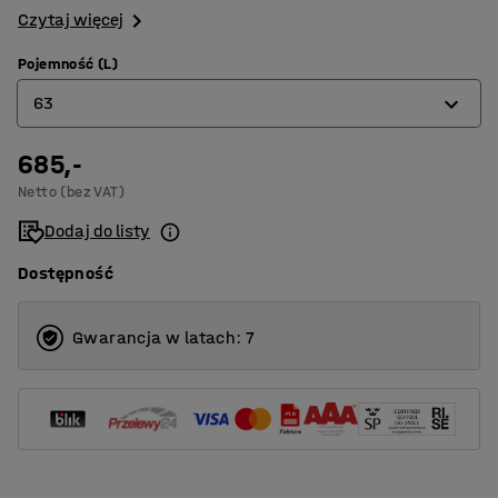
Czytaj więcej
Pojemność (L)
63
685,-
22
Netto (bez VAT)
31
Dodaj do listy
43
Dostępność
63
70
Gwarancja w latach: 7
104