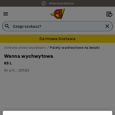
Własna produkcja
7 lat gwarancji
Darmowa Dostawa
Ochrona przed wyciekami
Palety wychwytowe na beczki
Wanna wychwytowa
63 L
Nr art.
:
20183