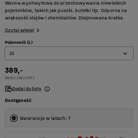
Wanna wychwytowa do przechowywania niewielkich
pojemników, takich jak puszki, butelki itp. Odporna na
większość olejów i chemikaliów. Zdejmowana kratka.
Czytaj więcej
Pojemność (L)
22
389,-
22
Netto (bez VAT)
31
Dodaj do listy
43
Dostępność
63
70
Gwarancja w latach: 7
104