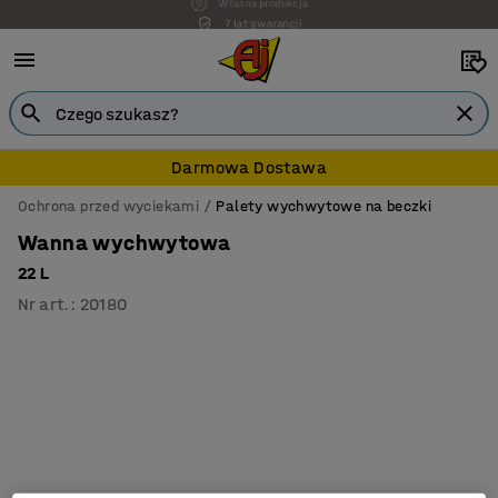
7 lat gwarancji
Darmowa Dostawa
Ochrona przed wyciekami
Palety wychwytowe na beczki
Wanna wychwytowa
22 L
Nr art.
:
20180