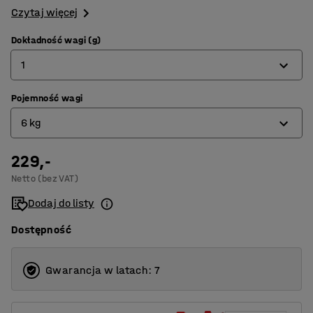
Czytaj więcej
Dokładność wagi (g)
1
Pojemność wagi
0,1
6 kg
1
229,-
0,6 kg
Netto (bez VAT)
6 kg
Dodaj do listy
Dostępność
Gwarancja w latach: 7