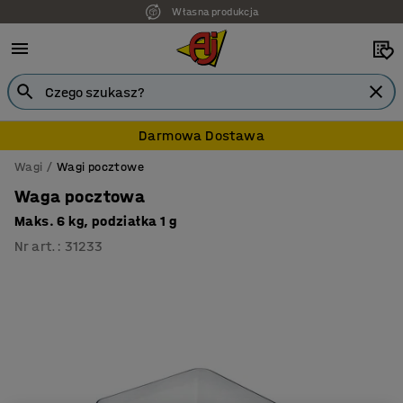
Własna produkcja
7 lat gwarancji
Darmowa Dostawa
Wagi
Wagi pocztowe
Waga pocztowa
Maks. 6 kg, podziałka 1 g
Nr art.
:
31233