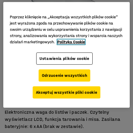
Poprzez kliknięcie na „Akceptacja wszystkich plików cookie”
jest wyrażona zgoda na przechowywanie plików cookie na
swoim urządzeniu w celu usprawnienia korzystania z nawigacji
strony, analizowania wykorzystania strony i wsparcia naszych
działań marketingowych.
Polityka Cookie
Ustawienia plików cookie
Odrzucenie wszystkich
Platforma ze stali nierdzewnej
Akceptuj wszystkie pliki cookie
Zawiera misę
Funkcja tarowania
Elektroniczna waga do listów i paczek. Czytelny
wyświetlacz LCD, funkcja tarowania i misa. Zasilana
bateryjnie: 6 x AA (brak w zestawie).