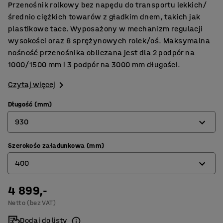
Przenośnik rolkowy bez napędu do transportu lekkich/
średnio ciężkich towarów z gładkim dnem, takich jak
plastikowe tace. Wyposażony w mechanizm regulacji
wysokości oraz 8 sprężynowych rolek/oś. Maksymalna
nośność przenośnika obliczana jest dla 2 podpór na
1000/1500 mm i 3 podpór na 3000 mm długości.
Czytaj więcej
Długość (mm)
930
Szerokośc załadunkowa (mm)
930
400
1030
4 899,-
400
Netto (bez VAT)
500
Dodaj do listy