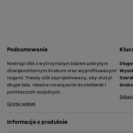
Podsumowanie
Kluc
Niedrogi stół z wytrzymałym blatem pokrytym
Długo
dźwiękochłonnym linoleum oraz wyprofilowanymi
Wyso
nogami. Trwały stół zaprojektowany, aby służył
Szero
długie lata. Idealne rozwiązanie do stołówek i
pomieszczeń socjalnych.
Zobac
Czytaj więcej
Informacje o produkcie