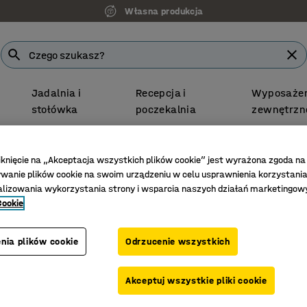
Własna produkcja
Jadalnia i
Recepcja i
Wyposażen
stołówka
poczekalnia
zewnętrzn
Darmowa Dostawa
iknięcie na „Akceptacja wszystkich plików cookie” jest wyrażona zgoda na
rne ławki szkolne
Prostokątne ławki szkolne
anie plików cookie na swoim urządzeniu w celu usprawnienia korzystania
alizowania wykorzystania strony i wsparcia naszych działań marketingow
Stół P
Cookie
1400x800
Nr art.
:
35
nia plików cookie
Odrzucenie wszystkich
Linoleum
Akceptuj wszystkie pliki cookie
Mocny i t
Do różno