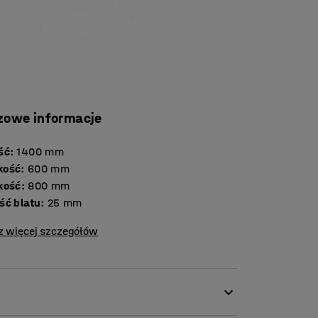
zowe informacje
ść
:
1400
mm
kość
:
600
mm
kość
:
800
mm
Grubość blatu
:
25
mm
z więcej szczegółów