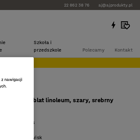
22 862 38 76
aj@ajprodukty.pl
ie
Szkoła i
e
przedszkole
Polecamy
Kontakt
 z nawigacji
ych.
LURAL
x600 mm, blat linoleum, szary, srebrny
96236
 tłumiące hałas
rwały stół
rodnych środowisk