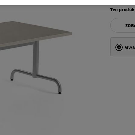
Ten produkt
ZOB
Gwar