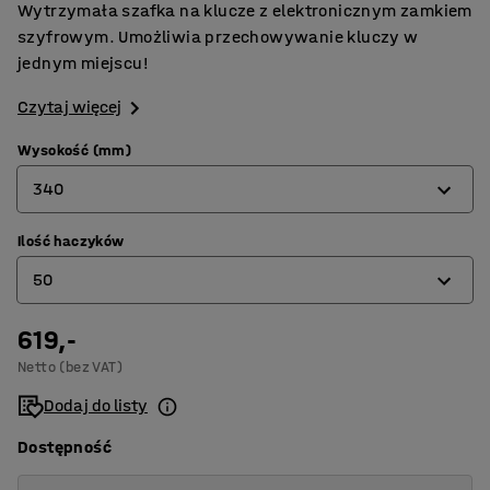
Wytrzymała szafka na klucze z elektronicznym zamkiem
szyfrowym. Umożliwia przechowywanie kluczy w
jednym miejscu!
Czytaj więcej
Wysokość (mm)
340
Ilość haczyków
310
50
340
550
619,-
25
Netto (bez VAT)
50
Dodaj do listy
100
Dostępność