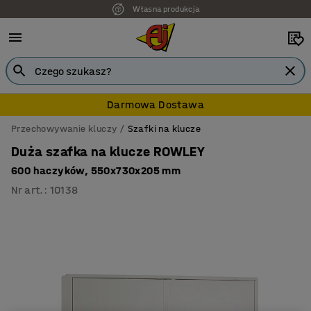
Własna produkcja
Darmowa Dostawa
Przechowywanie kluczy
Szafki na klucze
Duża szafka na klucze ROWLEY
600 haczyków, 550x730x205 mm
Nr art.
:
10138