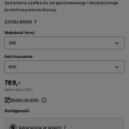
Zamykana szafka do zorganizowanego i bezpiecznego
przechowywania kluczy.
Czytaj więcej
Głębokość (mm)
205
Ilość haczyków
80
600
140
205
789,-
50
Netto (bez VAT)
100
Dodaj do listy
200
Dostępność
300
600
Gwarancja w latach: 7