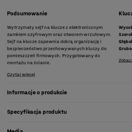
Podsumowanie
Kluc
Wytrzymały sejf na klucze z elektronicznym
Wyso
zamkiem szyfrowym oraz otworem wrzutowym.
Szero
Sejf na klucze zapewnia dobrą organizację i
Głębo
bezpieczeństwo przechowywanych kluczy do
Grubo
pomieszczeń firmowych. Przygotowany do
Zobac
montażu na ścianie.
Czytaj więcej
Informacje o produkcie
Sejf pozwala przechowywać wszystkie klucze do pomies
Specyfikacja produktu
miejscu. Dzięki zamkowi szyfrowemu dostęp do kluczy bę
Nasz mocny i wytrzymały sejf zapewnia bezpieczeństwo 
Wysokość
:
550
mm
Media