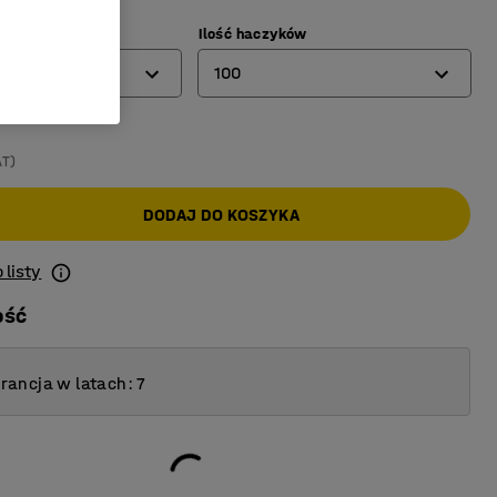
mm)
Ilość haczyków
100
22
AT)
48
DODAJ DO KOSZYKA
100
150
 listy
ość
ancja w latach: 7