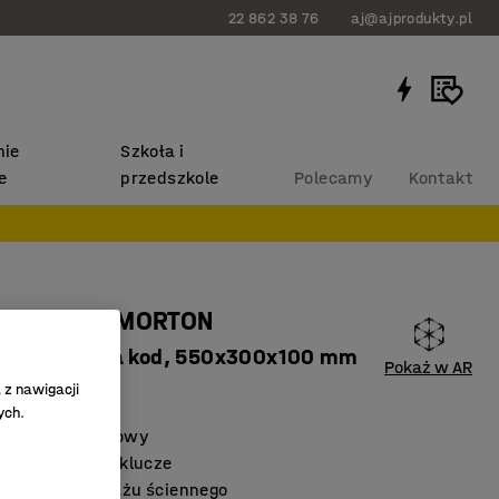
22 862 38 76
aj@ajprodukty.pl
ie
Szkoła i
e
przedszkole
Polecamy
Kontakt
 na klucze MORTON
ów, zamek na kod, 550x300x100 mm
Pokaż w AR
 z nawigacji
613
ych.
 slot depozytowy
ne haczyki na klucze
wany do montażu ściennego