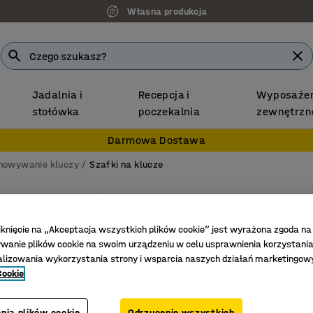
Własna produkcja
7 lat gwarancji
Jadalnia i
Recepcja i
Wyposażen
stołówka
poczekalnia
zewnętrzn
Darmowa Dostawa
howywanie kluczy
Szafki na klucze
Szafka
100 hak
iknięcie na „Akceptacja wszystkich plików cookie” jest wyrażona zgoda na
anie plików cookie na swoim urządzeniu w celu usprawnienia korzystania
Nr art.
:
134
alizowania wykorzystania strony i wsparcia naszych działań marketingow
Zamykany
Cookie
Regulowa
Przygoto
nia plików cookie
Odrzucenie wszystkich