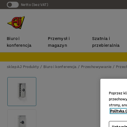
Netto (bez VAT)
Biuro i
Przemysł i
Szatnia i
konferencja
magazyn
przebieralnia
sklep AJ Produkty
Biuro i konferencja
Przechowywanie
Przec
Poprzez kl
przechowyw
strony, an
Polityka 
Ustawie