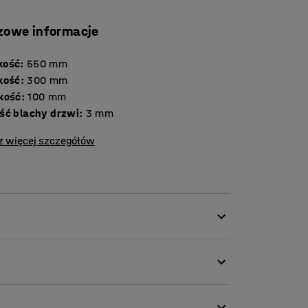
zowe informacje
kość
:
550
mm
kość
:
300
mm
kość
:
100
mm
ść blachy drzwi
:
3
mm
z więcej szczegółów
zczeń firmowych bezpiecznie w jednym
dą mieli jedynie wyznaczeni pracownicy.
i porządek wśród firmowych kluczy.