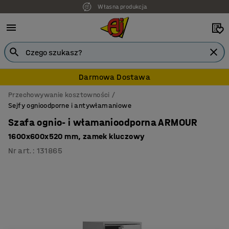
Własna produkcja
7 lat gwarancji
Darmowa Dostawa
Przechowywanie kosztowności
Sejfy ognioodporne i antywłamaniowe
Szafa ognio- i włamanioodporna ARMOUR
1600x600x520 mm, zamek kluczowy
Nr art.
:
131865