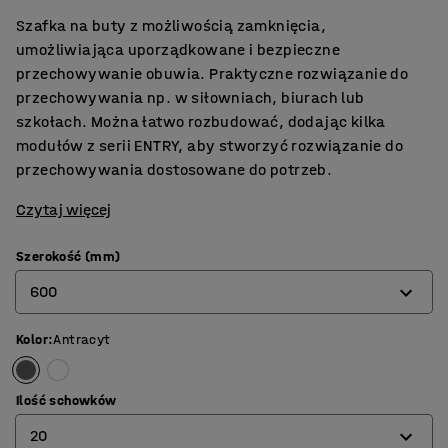
Szafka na buty z możliwością zamknięcia,
umożliwiająca uporządkowane i bezpieczne
przechowywanie obuwia. Praktyczne rozwiązanie do
przechowywania np. w siłowniach, biurach lub
szkołach. Można łatwo rozbudować, dodając kilka
modułów z serii ENTRY, aby stworzyć rozwiązanie do
przechowywania dostosowane do potrzeb.
Czytaj więcej
Szerokość (mm)
600
Kolor
:
Antracyt
600
900
Ilość schowków
20