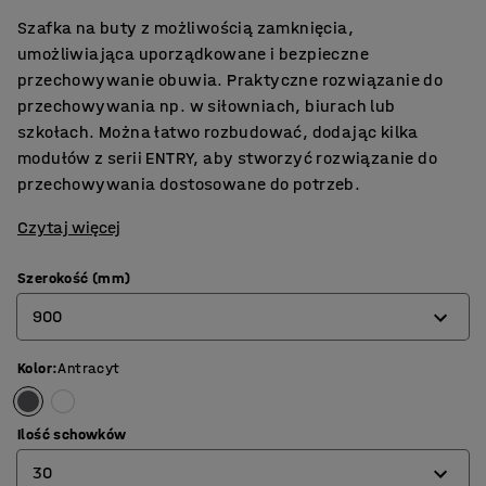
Szafka na buty z możliwością zamknięcia,
umożliwiająca uporządkowane i bezpieczne
przechowywanie obuwia. Praktyczne rozwiązanie do
przechowywania np. w siłowniach, biurach lub
szkołach. Można łatwo rozbudować, dodając kilka
modułów z serii ENTRY, aby stworzyć rozwiązanie do
przechowywania dostosowane do potrzeb.
Czytaj więcej
Szerokość (mm)
900
Kolor
:
Antracyt
600
900
Ilość schowków
30