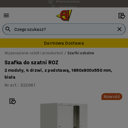
7 lat gwarancji
Darmowa Dostawa
Wyposażenie szkół i przedszkoli
Szafki szkolne
Szafka do szatni ROZ
2 moduły, 4 drzwi, z podstawą, 1890x800x550 mm,
biała
Nr art.
:
522061
Nowość