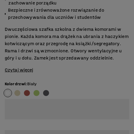
zachowanie porządku
Bezpieczne i zrównoważone rozwiązanie do
przechowywania dla uczniów i studentów
Dwuczęściowa szafka szkolna z dwiema komorami w
pionie. Każda komora ma drążek na ubrania z haczykiem
kotwiczącym oraz przegrodę na książki/segregatory.
Rama i drzwi są wzmocnione. Otwory wentylacyjne u
góry i u dołu. Zamek jest sprzedawany oddzielnie.
Czytaj więcej
Kolor drzwi
:
Biały