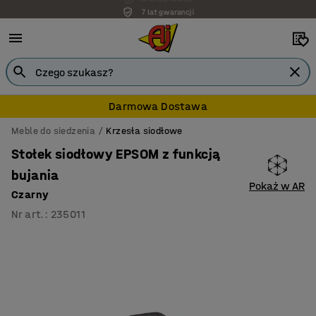
7 lat gwarancji
Darmowa Dostawa
Meble do siedzenia
Krzesła siodłowe
Stołek siodłowy EPSOM z funkcją
bujania
Pokaż w AR
Czarny
Nr art.
:
235011