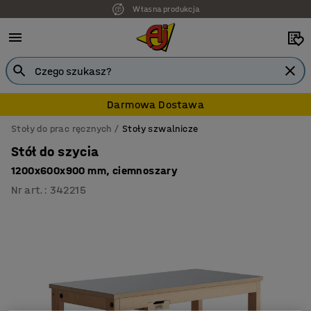
Własna produkcja
7 lat gwarancji
Darmowa Dostawa
Stoły do prac ręcznych
Stoły szwalnicze
Stół do szycia
1200x600x900 mm, ciemnoszary
Nr art.
:
342215