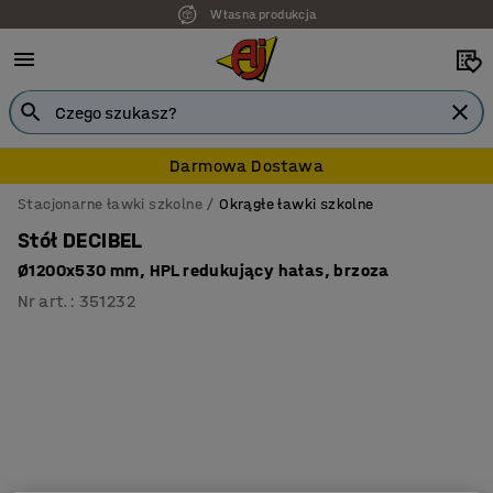
Własna produkcja
7 lat gwarancji
Darmowa Dostawa
Stacjonarne ławki szkolne
Okrągłe ławki szkolne
Stół DECIBEL
Ø1200x530 mm, HPL redukujący hałas, brzoza
Nr art.
:
351232