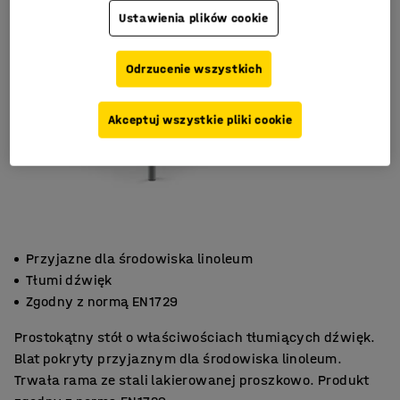
Ustawienia plików cookie
Odrzucenie wszystkich
Akceptuj wszystkie pliki cookie
Przyjazne dla środowiska linoleum
Tłumi dźwięk
Zgodny z normą EN1729
Prostokątny stół o właściwościach tłumiących dźwięk.
Blat pokryty przyjaznym dla środowiska linoleum.
Trwała rama ze stali lakierowanej proszkowo. Produkt