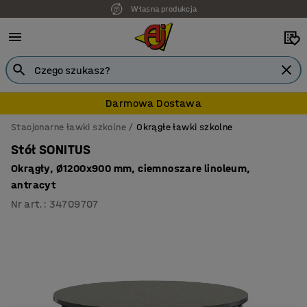
Własna produkcja
7 lat gwarancji
Darmowa Dostawa
Stacjonarne ławki szkolne
Okrągłe ławki szkolne
Stół SONITUS
Okrągły, Ø1200x900 mm, ciemnoszare linoleum,
antracyt
Nr art.
:
34709707