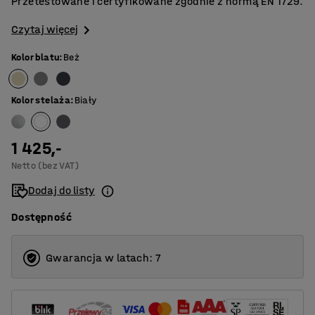
Przetestowane i certyfikowane zgodnie z normą EN 1729.
Czytaj więcej
Kolor blatu
:
Beż
Kolor stelaża
:
Biały
1 425,-
Netto (bez VAT)
Dodaj do listy
Dostępność
Gwarancja w latach: 7