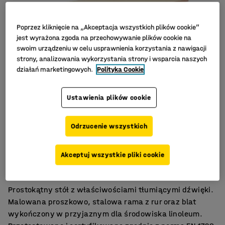
Poprzez kliknięcie na „Akceptacja wszystkich plików cookie”
jest wyrażona zgoda na przechowywanie plików cookie na
swoim urządzeniu w celu usprawnienia korzystania z nawigacji
strony, analizowania wykorzystania strony i wsparcia naszych
działań marketingowych.
Polityka Cookie
Ustawienia plików cookie
Odrzucenie wszystkich
Linoleum przyjazne dla środowiska.
Akceptuj wszystkie pliki cookie
Dźwiękochłonne.
Certyfikat EN 1729.
Prostokątny stół z właściwościami tłumiącymi dźwięki.
Malowana proszkowo, stalowa rama z rur oraz blat
wykończony w przyjaznym dla środowiska linoleum.