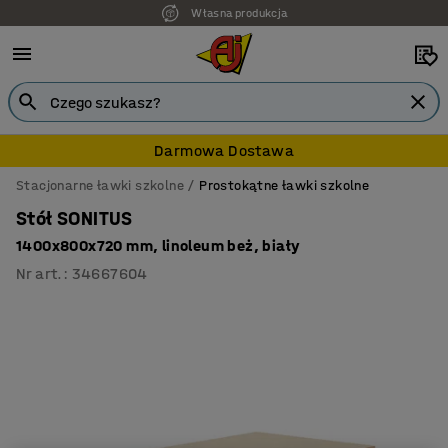
Własna produkcja
Darmowa Dostawa
Stacjonarne ławki szkolne
Prostokątne ławki szkolne
Stół SONITUS
1400x800x720 mm, linoleum beż, biały
Nr art.
:
34667604