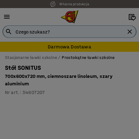
Własna produkcja
7 lat gwarancji
Darmowa Dostawa
Stacjonarne ławki szkolne
Prostokątne ławki szkolne
Stół SONITUS
700x600x720 mm, ciemnoszare linoleum, szary
aluminium
Nr art.
:
34607207