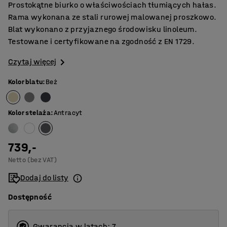
Prostokątne biurko o właściwościach tłumiących hałas.
Rama wykonana ze stali rurowej malowanej proszkowo.
Blat wykonano z przyjaznego środowisku linoleum.
Testowane i certyfikowane na zgodność z EN 1729.
Czytaj więcej
Kolor blatu
:
Beż
Kolor stelaża
:
Antracyt
739,-
Netto (bez VAT)
Dodaj do listy
Dostępność
Gwarancja w latach: 7