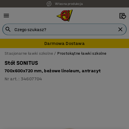
Własna produkcja
7 lat gwarancji
Darmowa Dostawa
Stacjonarne ławki szkolne
Prostokątne ławki szkolne
Stół SONITUS
700x600x720 mm, beżowe linoleum, antracyt
Nr art.
:
34607704