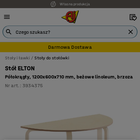
Własna produkcja
7 lat gwarancji
Darmowa Dostawa
Stoły i ławki
Stoły do stołówki
Stół ELTON
Półokrągły, 1200x600x710 mm, beżowe linoleum, brzoza
Nr art.
:
3934375