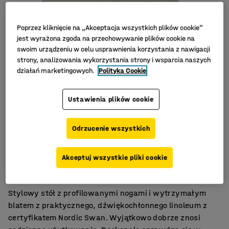
Poprzez kliknięcie na „Akceptacja wszystkich plików cookie”
jest wyrażona zgoda na przechowywanie plików cookie na
swoim urządzeniu w celu usprawnienia korzystania z nawigacji
strony, analizowania wykorzystania strony i wsparcia naszych
działań marketingowych.
Polityka Cookie
Ustawienia plików cookie
Odrzucenie wszystkich
Zaokrąglone narożniki
Akceptuj wszystkie pliki cookie
Linoleum tłumiące dźwięk
Profilowane nogi
Stylowy stół z profilowanymi nogami i wytrzymałym
blatem z praktycznego, dźwiękochłonnego linoleum z
certyfikatem Nordic Swan. Wyjątkowo dobrze znosi