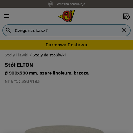
Własna produkcja
Darmowa Dostawa
Stoły i ławki
Stoły do stołówki
Stół ELTON
Ø 900x590 mm, szare linoleum, brzoza
Nr art.
:
3934183