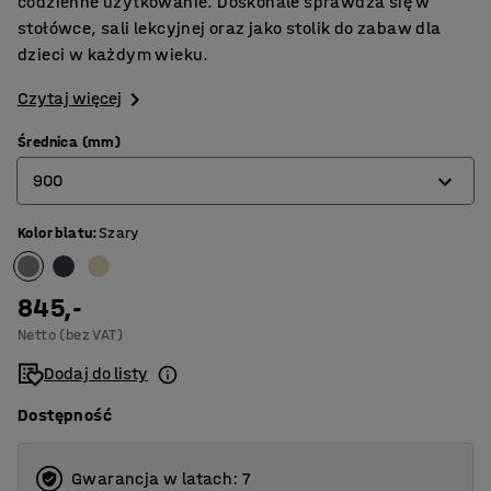
codzienne użytkowanie. Doskonale sprawdza się w
stołówce, sali lekcyjnej oraz jako stolik do zabaw dla
dzieci w każdym wieku.
Czytaj więcej
Średnica (mm)
900
Kolor blatu
:
Szary
900
1200
845,-
Netto (bez VAT)
Dodaj do listy
Dostępność
Gwarancja w latach: 7