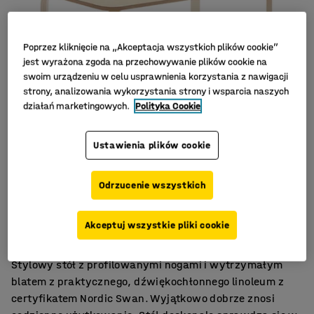
Poprzez kliknięcie na „Akceptacja wszystkich plików cookie”
jest wyrażona zgoda na przechowywanie plików cookie na
swoim urządzeniu w celu usprawnienia korzystania z nawigacji
strony, analizowania wykorzystania strony i wsparcia naszych
działań marketingowych.
Polityka Cookie
Ustawienia plików cookie
Odrzucenie wszystkich
Zaokrąglone narożniki
Linoleum tłumiące dźwięk
Akceptuj wszystkie pliki cookie
Profilowane nogi
Stylowy stół z profilowanymi nogami i wytrzymałym
blatem z praktycznego, dźwiękochłonnego linoleum z
certyfikatem Nordic Swan. Wyjątkowo dobrze znosi