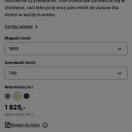
codzienne użytkowanie. Stół doskonale sprawdza się w
stołówce, sali lekcyjnej oraz jako stolik do zabaw dla
dzieci w każdym wieku.
Czytaj więcej
Długość (mm)
1800
Szerokość (mm)
1200
700
1400
1800
Kolor blatu
:
Beż
600
700
1 825,-
800
Netto (bez VAT)
Dodaj do listy