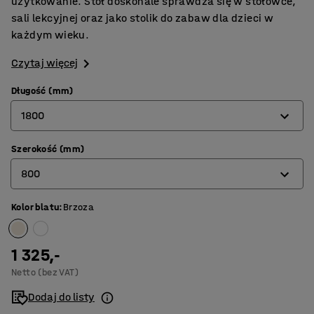
użytkowanie. Stół doskonale sprawdza się w stołówce,
sali lekcyjnej oraz jako stolik do zabaw dla dzieci w
każdym wieku.
Czytaj więcej
Długość (mm)
1800
Szerokość (mm)
1200
800
1400
1800
Kolor blatu
:
Brzoza
600
700
1 325,-
800
Netto (bez VAT)
Dodaj do listy