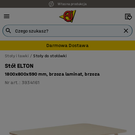
Własna produkcja
7 lat gwarancji
Darmowa Dostawa
Stoły i ławki
Stoły do stołówki
Stół ELTON
1800x800x590 mm, brzoza laminat, brzoza
Nr art.
:
3934161