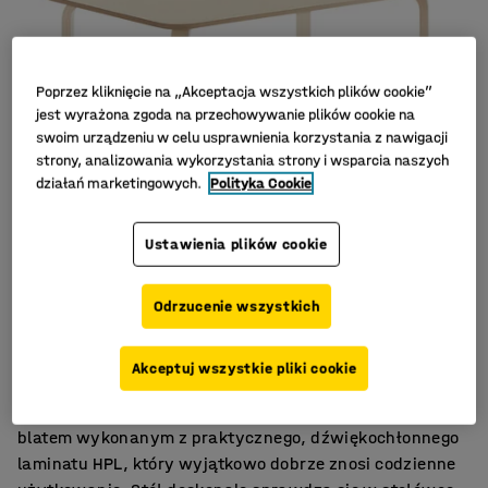
Poprzez kliknięcie na „Akceptacja wszystkich plików cookie”
jest wyrażona zgoda na przechowywanie plików cookie na
swoim urządzeniu w celu usprawnienia korzystania z nawigacji
strony, analizowania wykorzystania strony i wsparcia naszych
działań marketingowych.
Polityka Cookie
Ustawienia plików cookie
Odrzucenie wszystkich
Dźwiękochłonny HPL
Profilowane nogi
Zaokrąglone narożniki
Akceptuj wszystkie pliki cookie
Stylowy stół z profilowanymi nogami i wytrzymałym
blatem wykonanym z praktycznego, dźwiękochłonnego
laminatu HPL, który wyjątkowo dobrze znosi codzienne