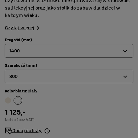
użytkowanie. Stół doskonale sprawdza się w stołówce,
sali lekcyjnej oraz jako stolik do zabaw dla dzieci w
każdym wieku.
Czytaj więcej
Długość (mm)
1400
Szerokość (mm)
1200
800
1400
1800
Kolor blatu
:
Biały
600
700
1 125,-
800
Netto (bez VAT)
Dodaj do listy