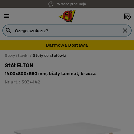
Własna produkcja
Darmowa Dostawa
Stoły i ławki
Stoły do stołówki
Stół ELTON
1400x800x590 mm, biały laminat, brzoza
Nr art.
:
3934142