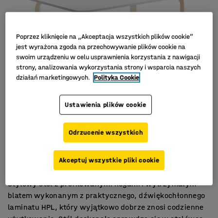
Poprzez kliknięcie na „Akceptacja wszystkich plików cookie”
jest wyrażona zgoda na przechowywanie plików cookie na
swoim urządzeniu w celu usprawnienia korzystania z nawigacji
strony, analizowania wykorzystania strony i wsparcia naszych
działań marketingowych.
Polityka Cookie
Ustawienia plików cookie
Odrzucenie wszystkich
Dźwiękochłonny HPL
Profilowane nogi
Akceptuj wszystkie pliki cookie
Zaokrąglone narożniki
Stylowy stół z profilowanymi nogami i wytrzymałym
blatem wykonanym z praktycznego, dźwiękochłonnego
laminatu HPL, który wyjątkowo dobrze znosi codzienne