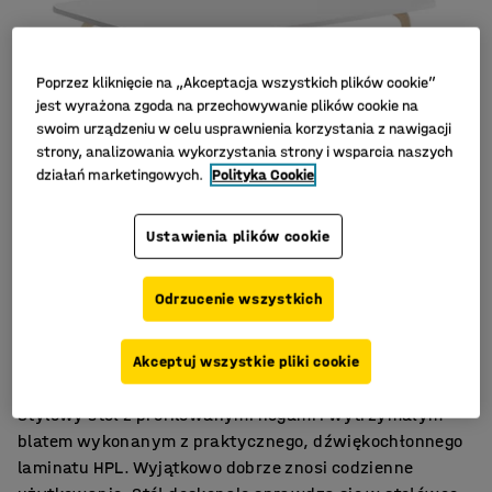
Poprzez kliknięcie na „Akceptacja wszystkich plików cookie”
jest wyrażona zgoda na przechowywanie plików cookie na
swoim urządzeniu w celu usprawnienia korzystania z nawigacji
strony, analizowania wykorzystania strony i wsparcia naszych
działań marketingowych.
Polityka Cookie
Ustawienia plików cookie
Odrzucenie wszystkich
Profilowane nogi
Dźwiękoszczelny HPL
Akceptuj wszystkie pliki cookie
Zaokrąglone narożniki
Stylowy stół z profilowanymi nogami i wytrzymałym
blatem wykonanym z praktycznego, dźwiękochłonnego
laminatu HPL. Wyjątkowo dobrze znosi codzienne