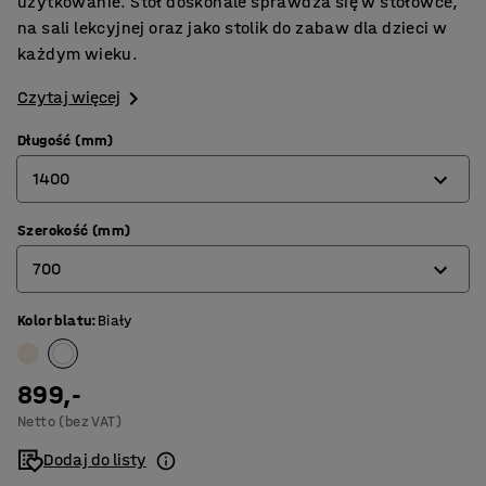
użytkowanie. Stół doskonale sprawdza się w stołówce,
na sali lekcyjnej oraz jako stolik do zabaw dla dzieci w
każdym wieku.
Czytaj więcej
Długość (mm)
1400
Szerokość (mm)
1200
700
1400
1800
Kolor blatu
:
Biały
600
700
899,-
800
Netto (bez VAT)
Dodaj do listy