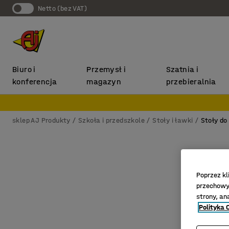
Netto (bez VAT)
Biuro i
Przemysł i
Szatnia i
konferencja
magazyn
przebieralnia
sklep AJ Produkty
Szkoła i przedszkole
Stoły i ławki
Stoły do
Poprzez kl
przechowyw
strony, an
Polityka 