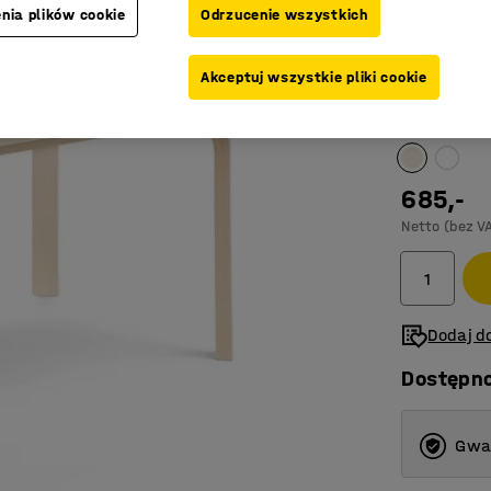
nia plików cookie
Odrzucenie wszystkich
Długość (mm
1200
Akceptuj wszystkie pliki cookie
Kolor blatu
:
B
1200
1400
685,-
1800
Netto (bez V
Dodaj do
Dostępn
Gwar