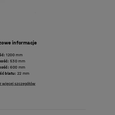
zowe informacje
ść
:
1200
mm
kość
:
530
mm
kość
:
600
mm
Grubość blatu
:
22
mm
z więcej szczegółów