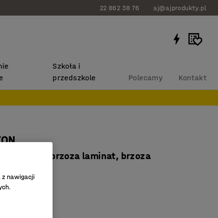
22 862 38 76
aj@ajprodukty.pl
ie
Szkoła i
e
przedszkole
Polecamy
Kontakt
TON
x530 mm, brzoza laminat, brzoza
3401
 z nawigacji
ych.
ane nogi
zczelny HPL
one narożniki