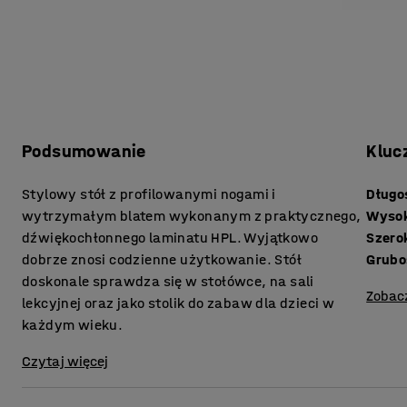
Podsumowanie
Kluc
Stylowy stół z profilowanymi nogami i
Długo
wytrzymałym blatem wykonanym z praktycznego,
Wyso
dźwiękochłonnego laminatu HPL. Wyjątkowo
Szero
dobrze znosi codzienne użytkowanie. Stół
doskonale sprawdza się w stołówce, na sali
Zobac
lekcyjnej oraz jako stolik do zabaw dla dzieci w
każdym wieku.
Czytaj więcej