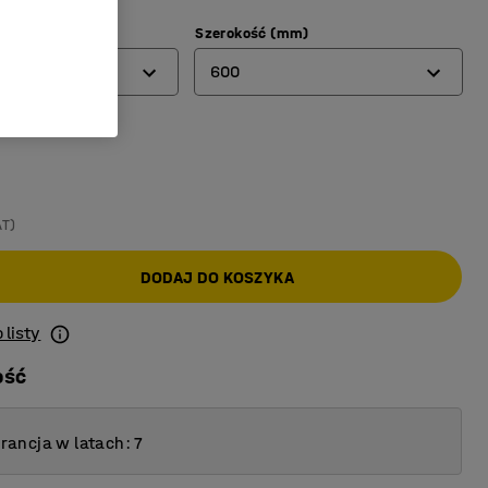
)
Szerokość (mm)
600
rzoza
600
700
800
AT)
DODAJ DO KOSZYKA
 listy
ość
ancja w latach: 7