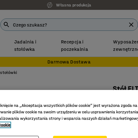
Własna produkcja
Jadalnia i
Recepcja i
Wyposażen
stołówka
poczekalnia
zewnętrzn
Darmowa Dostawa
 stołówki
Stół EL
1200x600
iknięcie na „Akceptacja wszystkich plików cookie” jest wyrażona zgoda na
Nr art.
:
39
anie plików cookie na swoim urządzeniu w celu usprawnienia korzystania
alizowania wykorzystania strony i wsparcia naszych działań marketingow
Profilow
Cookie
Dźwiękos
Zaokrągl