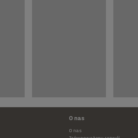
O nas
O nas
Zrównoważony rozwój