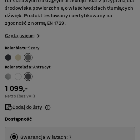
rur stalowych o okrągłym przekroju. Blat z przyjazną dla
środowiska powierzchnią o właściwościach tłumiących
dźwięk. Produkt testowany i certyfikowany na
zgodność z normą EN 1729.
Czytaj więcej
Kolor blatu
:
Szary
Kolor stelaża
:
Antracyt
1 099,-
Netto (bez VAT)
Dodaj do listy
Dostępność
Gwarancja w latach: 7