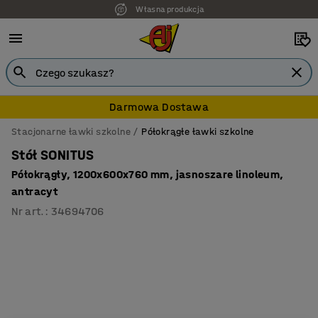
Własna produkcja
7 lat gwarancji
Darmowa Dostawa
Stacjonarne ławki szkolne
Półokrągłe ławki szkolne
Stół SONITUS
Półokrągły, 1200x600x760 mm, jasnoszare linoleum,
antracyt
Nr art.
:
34694706