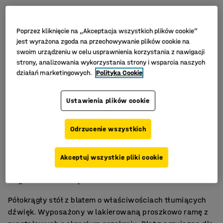
Poprzez kliknięcie na „Akceptacja wszystkich plików cookie”
jest wyrażona zgoda na przechowywanie plików cookie na
swoim urządzeniu w celu usprawnienia korzystania z nawigacji
strony, analizowania wykorzystania strony i wsparcia naszych
działań marketingowych.
Polityka Cookie
Ustawienia plików cookie
Odrzucenie wszystkich
Ekologiczne linoleum
Akceptuj wszystkie pliki cookie
Właściwości wygłuszające
Zgodność z normą EN 1729
Półokrągły stół z blatem o właściwościach tłumiących
dźwięk. Wyposażony w lakierowaną proszkowo ramę z