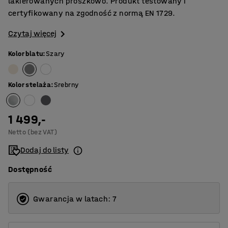
lakierowanych proszkowo. Produkt testowany i
certyfikowany na zgodność z normą EN 1729.
Czytaj więcej
Kolor blatu
:
Szary
Kolor stelaża
:
Srebrny
1 499,-
Netto (bez VAT)
Dodaj do listy
Dostępność
Gwarancja w latach: 7