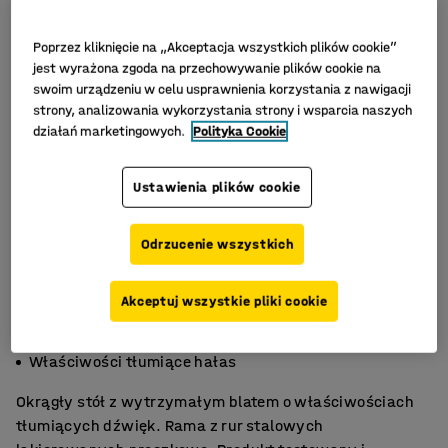
Poprzez kliknięcie na „Akceptacja wszystkich plików cookie”
jest wyrażona zgoda na przechowywanie plików cookie na
swoim urządzeniu w celu usprawnienia korzystania z nawigacji
strony, analizowania wykorzystania strony i wsparcia naszych
działań marketingowych.
Polityka Cookie
Ustawienia plików cookie
Odrzucenie wszystkich
Akceptuj wszystkie pliki cookie
Trwały laminat HPL
Zgodność z normą EN 1729
Właściwości tłumiące hałas
Okrągły stół z wytrzymałym blatem o właściwościach
tłumiących dźwięk. Rama z rur stalowych