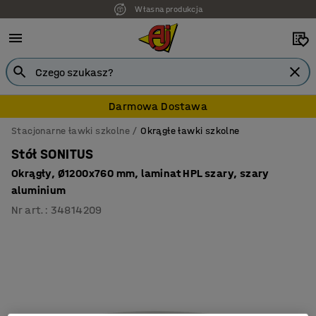
Własna produkcja
Darmowa Dostawa
Stacjonarne ławki szkolne
Okrągłe ławki szkolne
Stół SONITUS
Okrągły, Ø1200x760 mm, laminat HPL szary, szary
aluminium
Nr art.
:
34814209