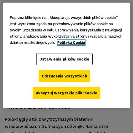
Poprzez kliknięcie na „Akceptacja wszystkich plików cookie”
jest wyrażona zgoda na przechowywanie plików cookie na
swoim urządzeniu w celu usprawnienia korzystania z nawigacji
strony, analizowania wykorzystania strony i wsparcia naszych
działań marketingowych.
Polityka Cookie
Ustawienia plików cookie
Odrzucenie wszystkich
Trwały laminat HPL
Akceptuj wszystkie pliki cookie
Zgodność z normą EN 1729
Właściwości tłumiące hałas
Półokrągły stół z wytrzymałym blatem o
właściwościach tłumiących dźwięk. Rama z rur