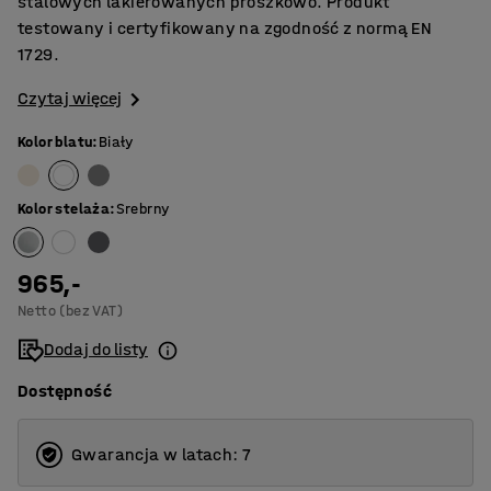
stalowych lakierowanych proszkowo. Produkt
testowany i certyfikowany na zgodność z normą EN
1729.
Czytaj więcej
Kolor blatu
:
Biały
Kolor stelaża
:
Srebrny
965,-
Netto (bez VAT)
Dodaj do listy
Dostępność
Gwarancja w latach: 7