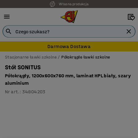
Własna produkcja
Darmowa Dostawa
Stacjonarne ławki szkolne
Półokrągłe ławki szkolne
Stół SONITUS
Półokrągły, 1200x600x760 mm, laminat HPL biały, szary
aluminium
Nr art.
:
34804203