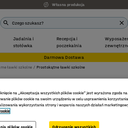
Własna produkcja
Jadalnia i
Recepcja i
Wyposażen
stołówka
poczekalnia
zewnętrzn
Darmowa Dostawa
rne ławki szkolne
Prostokątne ławki szkolne
Stół B
1200x600
iknięcie na „Akceptacja wszystkich plików cookie” jest wyrażona zgoda na
anie plików cookie na swoim urządzeniu w celu usprawnienia korzystania
Nr art.
:
34
alizowania wykorzystania strony i wsparcia naszych działań marketingow
Cookie
Laminat 
Zgodność
Trwała p
nia plików cookie
Odrzucenie wszystkich