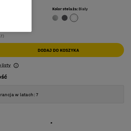
iały
Kolor stelaża
:
Biały
AT)
DODAJ DO KOSZYKA
 listy
ość
ancja w latach: 7