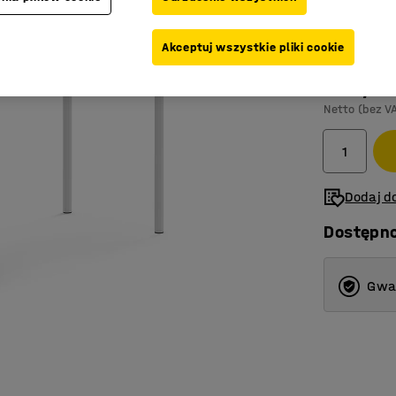
Kolor blatu
:
B
Akceptuj wszystkie pliki cookie
649,-
Netto (bez V
Dodaj do
Dostępn
Gwar