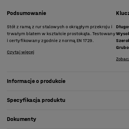
Podsumowanie
Kluc
Stół z ramą z rur stalowych o okrągłym przekroju i
Długo
trwałym blatem w kształcie prostokąta. Testowany
Wyso
i certyfikowany zgodnie z normą EN 1729.
Szero
Czytaj więcej
Zobac
Informacje o produkcie
Stół BORÅS jest niezwykle trwały i nadaje się do inten
Specyfikacja produktu
Testowany i certyfikowany według normy EN1729, która j
wykorzystywanych w instytucjach edukacyjnych. Prosto
Długość
:
1200
mm
wysokociśnieniowego HPL, co czyni go niezwykle trwałym
Dokumenty
Wysokość
:
760
mm
na każdy typ cieczy. Stół BORÅS to doskonałe rozwiązani
Szerokość
:
600
mm
Nadaje się również do użytku jako stół do stołówki.