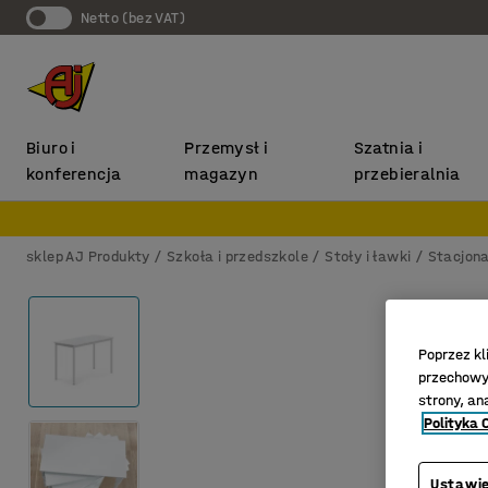
Netto (bez VAT)
Biuro i
Przemysł i
Szatnia i
konferencja
magazyn
przebieralnia
sklep AJ Produkty
Szkoła i przedszkole
Stoły i ławki
Stacjona
Poprzez kl
przechowyw
strony, an
Polityka 
Ustawie