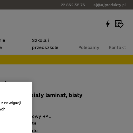
22 862 38 76
aj@ajprodukty.pl
ie
Szkoła i
e
przedszkole
Polecamy
Kontakt
ORÅS
x760 mm, biały laminat, biały
 z nawigacji
614603
ych.
wysokociśnieniowy HPL
 z normą EN 1729
owierzchnia blatu