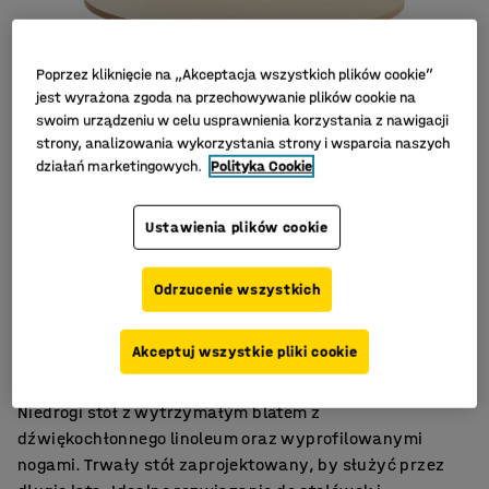
Poprzez kliknięcie na „Akceptacja wszystkich plików cookie”
jest wyrażona zgoda na przechowywanie plików cookie na
swoim urządzeniu w celu usprawnienia korzystania z nawigacji
strony, analizowania wykorzystania strony i wsparcia naszych
działań marketingowych.
Polityka Cookie
Ustawienia plików cookie
Odrzucenie wszystkich
Linoleum tłumiące hałas
Mocna i trwała konstrukcja
Akceptuj wszystkie pliki cookie
Do różnorodnych środowisk
Niedrogi stół z wytrzymałym blatem z
dźwiękochłonnego linoleum oraz wyprofilowanymi
nogami. Trwały stół zaprojektowany, by służyć przez