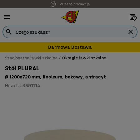
Własna produkcja
7 lat gwarancji
Darmowa Dostawa
Stacjonarne ławki szkolne
Okrągłe ławki szkolne
Stół PLURAL
Ø 1200x720 mm, linoleum, beżowy, antracyt
Nr art.
:
3591114