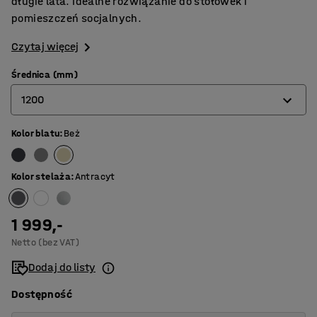
długie lata. Idealne rozwiązanie do stołówek i
pomieszczeń socjalnych.
Czytaj więcej
Średnica (mm)
1200
Kolor blatu
:
Beż
900
1200
Kolor stelaża
:
Antracyt
1300
1 999,-
Netto (bez VAT)
Dodaj do listy
Dostępność