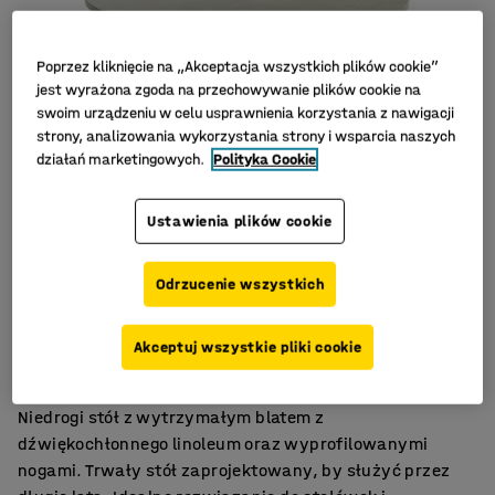
Poprzez kliknięcie na „Akceptacja wszystkich plików cookie”
jest wyrażona zgoda na przechowywanie plików cookie na
swoim urządzeniu w celu usprawnienia korzystania z nawigacji
strony, analizowania wykorzystania strony i wsparcia naszych
działań marketingowych.
Polityka Cookie
Ustawienia plików cookie
Odrzucenie wszystkich
Linoleum tłumiące hałas
Mocna i trwała konstrukcja
Akceptuj wszystkie pliki cookie
Do różnorodnych środowisk
Niedrogi stół z wytrzymałym blatem z
dźwiękochłonnego linoleum oraz wyprofilowanymi
nogami. Trwały stół zaprojektowany, by służyć przez