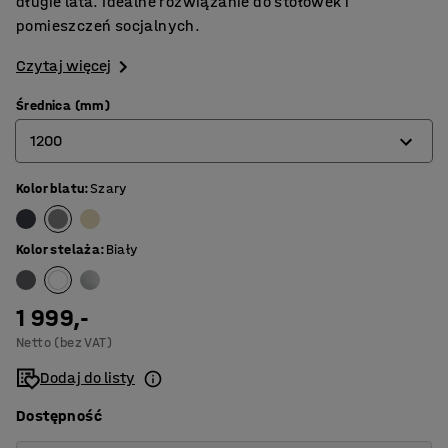
długie lata. Idealne rozwiązanie do stołówek i
pomieszczeń socjalnych.
Czytaj więcej
Średnica (mm)
1200
Kolor blatu
:
Szary
900
1200
Kolor stelaża
:
Biały
1300
1 999,-
Netto (bez VAT)
Dodaj do listy
Dostępność