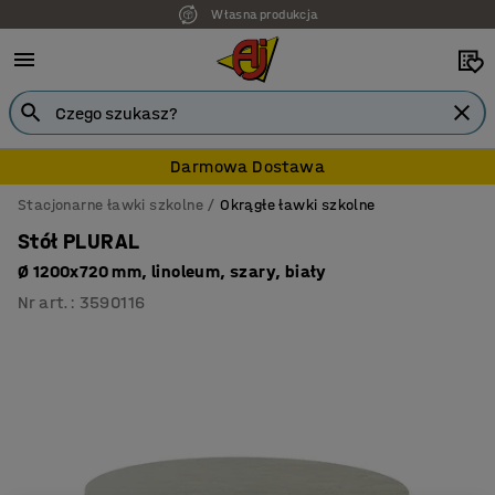
Własna produkcja
7 lat gwarancji
Darmowa Dostawa
Stacjonarne ławki szkolne
Okrągłe ławki szkolne
Stół PLURAL
Ø 1200x720 mm, linoleum, szary, biały
Nr art.
:
3590116