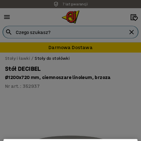
7 lat gwarancji
Darmowa Dostawa
Stoły i ławki
Stoły do stołówki
Stół DECIBEL
Ø1200x720 mm, ciemnoszare linoleum, brzoza
Nr art.
:
352937