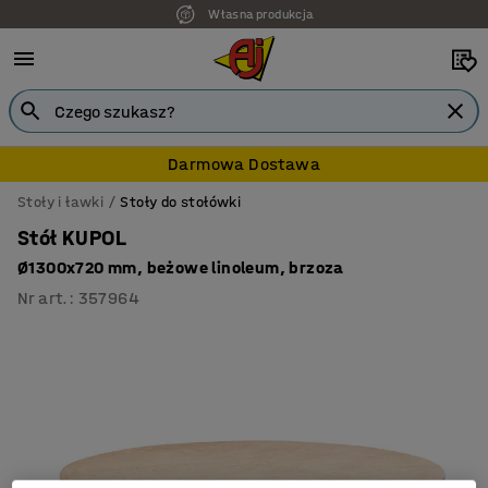
Własna produkcja
Darmowa Dostawa
Stoły i ławki
Stoły do stołówki
Stół KUPOL
Ø1300x720 mm, beżowe linoleum, brzoza
Nr art.
:
357964