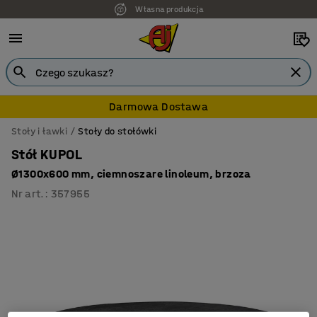
Własna produkcja
7 lat gwarancji
Darmowa Dostawa
Stoły i ławki
Stoły do stołówki
Stół KUPOL
Ø1300x600 mm, ciemnoszare linoleum, brzoza
Nr art.
:
357955