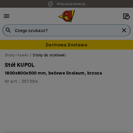
Własna produkcja
7 lat gwarancji
Darmowa Dostawa
Stoły i ławki
Stoły do stołówki
Stół KUPOL
1800x800x500 mm, beżowe linoleum, brzoza
Nr art.
:
357394