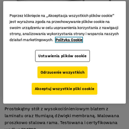
Poprzez kliknięcie na „Akceptacja wszystkich plików cookie”
jest wyrażona zgoda na przechowywanie plików cookie na
swoim urządzeniu w celu usprawnienia korzystania z nawigacji
strony, analizowania wykorzystania strony i wsparcia naszych
działań marketingowych.
Polityka Cookie
Ustawienia plików cookie
Odrzucenie wszystkich
Wytrzymały, laminat wysokociśnieniowy
Akceptuj wszystkie pliki cookie
Certyfikat EN1729.
Tłumiąca dźwięki membrana.
Prostokątny stół z wysokociśnieniowym blatem z
laminatu oraz tłumiącą dźwięki membraną. Malowana
proszkowo stalowa rama. Testowana i certyfikowana