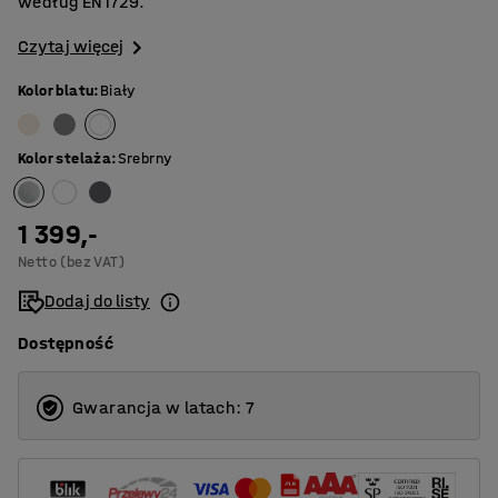
według EN1729.
Czytaj więcej
Kolor blatu
:
Biały
Kolor stelaża
:
Srebrny
1 399,-
Netto (bez VAT)
Dodaj do listy
Dostępność
Gwarancja w latach: 7