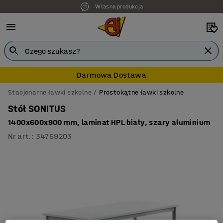
7 lat gwarancji
Darmowa Dostawa
Stacjonarne ławki szkolne
Prostokątne ławki szkolne
Stół SONITUS
1400x600x900 mm, laminat HPL biały, szary aluminium
Nr art.
:
34759203