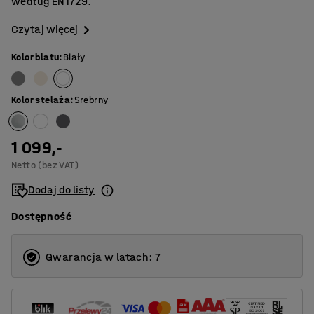
według EN1729.
Czytaj więcej
Kolor blatu
:
Biały
Kolor stelaża
:
Srebrny
1 099,-
Netto (bez VAT)
Dodaj do listy
Dostępność
Gwarancja w latach: 7