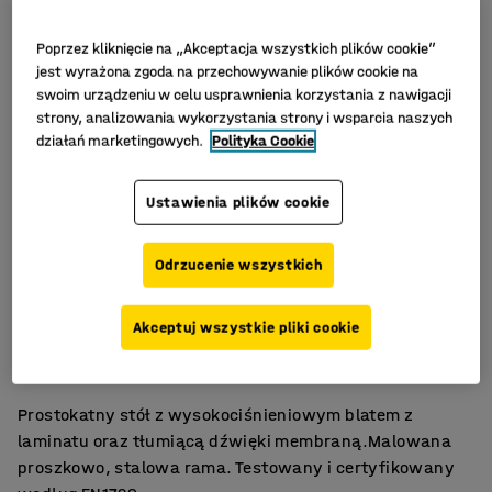
Poprzez kliknięcie na „Akceptacja wszystkich plików cookie”
jest wyrażona zgoda na przechowywanie plików cookie na
swoim urządzeniu w celu usprawnienia korzystania z nawigacji
strony, analizowania wykorzystania strony i wsparcia naszych
działań marketingowych.
Polityka Cookie
Ustawienia plików cookie
Odrzucenie wszystkich
Wytrzymały, laminat wysokociśnieniowy
Akceptuj wszystkie pliki cookie
Certyfikat EN1729
Tłumiąca dźwięki membrana.
Prostokatny stół z wysokociśnieniowym blatem z
laminatu oraz tłumiącą dźwięki membraną.Malowana
proszkowo, stalowa rama. Testowany i certyfikowany