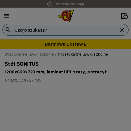
Własna produkcja
7 lat gwarancji
Darmowa Dostawa
Stacjonarne ławki szkolne
Prostokątne ławki szkolne
Stół SONITUS
1200x600x720 mm, laminat HPL szary, antracyt
Nr art.
:
34727709