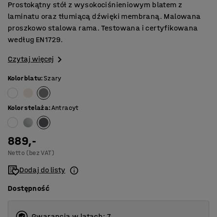
Prostokątny stół z wysokociśnieniowym blatem z
laminatu oraz tłumiącą dźwięki membraną. Malowana
proszkowo stalowa rama. Testowana i certyfikowana
według EN1729.
Czytaj więcej
Kolor blatu
:
Szary
Kolor stelaża
:
Antracyt
889,-
Netto (bez VAT)
Dodaj do listy
Dostępność
Gwarancja w latach: 7