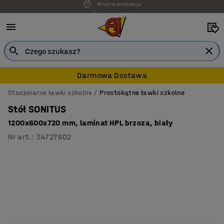
7 lat gwarancji
Darmowa Dostawa
Stacjonarne ławki szkolne
Prostokątne ławki szkolne
Stół SONITUS
1200x600x720 mm, laminat HPL brzoza, biały
Nr art.
:
34727602