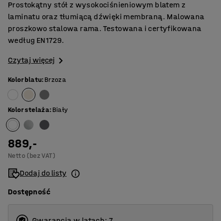
Prostokątny stół z wysokociśnieniowym blatem z
laminatu oraz tłumiącą dźwięki membraną. Malowana
proszkowo stalowa rama. Testowana i certyfikowana
według EN1729.
Czytaj więcej
Kolor blatu
:
Brzoza
Kolor stelaża
:
Biały
889,-
Netto (bez VAT)
Dodaj do listy
Dostępność
Gwarancja w latach: 7